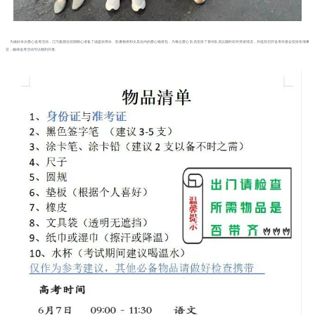
为做好本次爱心送考活动，江汽集团在前期精心准备了涵盖饮用水、防暑物资和文具在内的爱心物资包，为每位爱心队员安排了替补队员以随时应对突发情况，并提前召开送考对接会安排各项事
宜，确保送考活动可以顺利开展。