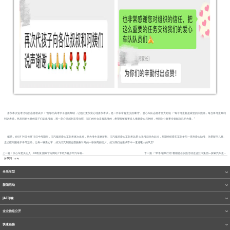
参加本次送考活动的志愿者表示：“能够为高考学子提供帮助，让他们更加安心地参加考试，是一件非常有意义的事情”。爱心车队志愿者吴大姐说：“每个考生都是家里的大熊猫，每当将考生顺利
到达考场，然后和家长静候孩子们走出考场，那一刻心里感到非常欣慰，我们的社会是有温度的，希望能够有更多人奉献爱心与热情，共同为公益事业贡献自己的力量。”
据悉，在6月14日-6月16日中考期间，江汽集团爱心车队将再次出发，助力考生追逐梦想。江汽集团爱心车队将以爱心送考活动为起点，后期组织爱车车队参与一系列爱心助考、关爱留守儿童、
走访慰问困难学子等活动，让每一辆爱心车，成为江汽集团志愿服务对外的一张张亮丽名片、成为我们这座城市中一道道暖人的风景!
上一篇：关心车更关心人，K8凯发·国际官方网站1卡助力青少年汽车科普教育
下一篇：“牵手·瑞风行动”暑期社会实践活动走进江汽集团—探索汽车生产奥秘 领略“中国智造”魅力
分享到：
全系车型
新闻活动
JAC印象
企业信息公开
快速链接